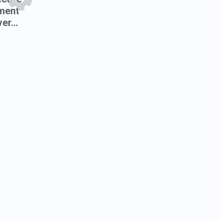
ment
er...